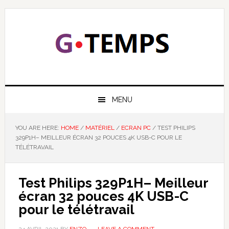
Skip
Skip
Skip
Skip
to
to
to
to
primary
main
primary
footer
navigation
content
sidebar
GTEMPS
NOUS EXPLIQUONS LA TECHNOLOGIE
MENU
YOU ARE HERE:
HOME
/
MATÉRIEL
/
ECRAN PC
/
TEST PHILIPS
329P1H– MEILLEUR ÉCRAN 32 POUCES 4K USB-C POUR LE
TÉLÉTRAVAIL
Test Philips 329P1H– Meilleur
écran 32 pouces 4K USB-C
pour le télétravail