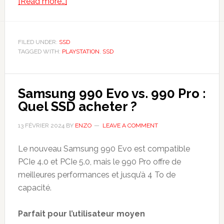
about
[Read more…]
Meilleur
SSD
pour
FILED UNDER:
SSD
TAGGED WITH:
PLAYSTATION
PS5
,
SSD
2024
Samsung 990 Evo vs. 990 Pro :
Quel SSD acheter ?
13 FÉVRIER 2024
BY
ENZO
LEAVE A COMMENT
Le nouveau Samsung 990 Evo est compatible
PCIe 4.0 et PCIe 5.0, mais le 990 Pro offre de
meilleures performances et jusqu’à 4 To de
capacité.
Parfait pour l’utilisateur moyen