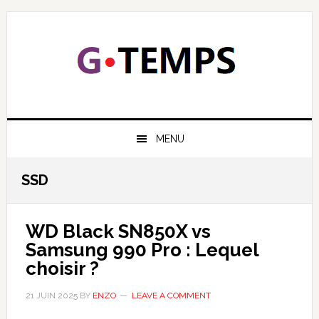
Skip
Skip
Skip
Skip
to
to
to
to
primary
main
primary
footer
navigation
content
sidebar
GTEMPS
NOUS EXPLIQUONS LA TECHNOLOGIE
MENU
SSD
WD Black SN850X vs
Samsung 990 Pro : Lequel
choisir ?
21 JUIN 2025
BY
ENZO
LEAVE A COMMENT