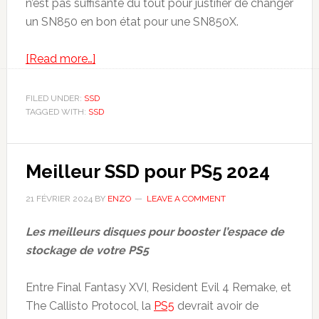
n’est pas suffisante du tout pour justifier de changer
un SN850 en bon état pour une SN850X.
about
[Read more…]
WD
SN850X
FILED UNDER:
SSD
TAGGED WITH:
SSD
vs
SN850
:
Meilleur SSD pour PS5 2024
Les
SSD
21 FÉVRIER 2024
BY
ENZO
LEAVE A COMMENT
hauts
de
Les meilleurs disques pour booster l’espace de
gamme
stockage de votre PS5
de
WD
Entre Final Fantasy XVI, Resident Evil 4 Remake, et
comparés
The Callisto Protocol, la
PS5
devrait avoir de