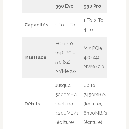
990 Evo
990 Pro
1 To, 2 To,
Capacités
1 To, 2 To
4 To
PCIe 4.0
M.2 PCIe
(x4), PCIe
Interface
4.0 (x4),
5.0 (x2),
NVMe 2.0
NVMe 2.0
Jusqu’à
Up to
5000MB/s
7450MB/s
Débits
(lecture),
(lecture),
4200MB/s
6900MB/s
(écriture)
(écriture)