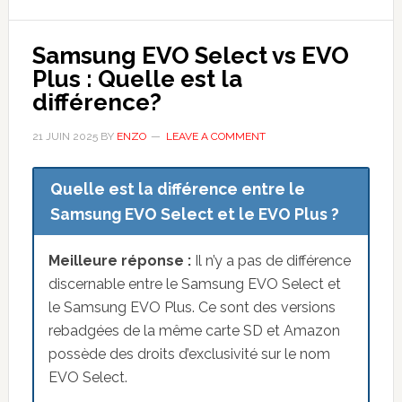
vs
Samsung
Samsung EVO Select vs EVO
990
Plus : Quelle est la
Pro :
différence?
Lequel
choisir
21 JUIN 2025
BY
ENZO
LEAVE A COMMENT
?
Quelle est la différence entre le
Samsung EVO Select et le EVO Plus ?
Meilleure réponse :
Il n’y a pas de différence
discernable entre le Samsung EVO Select et
le Samsung EVO Plus. Ce sont des versions
rebadgées de la même carte SD et Amazon
possède des droits d’exclusivité sur le nom
EVO Select.