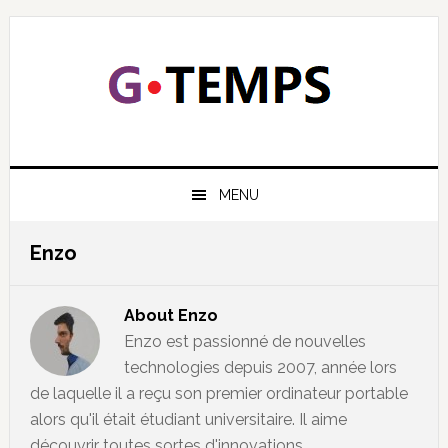
Skip
Skip
Skip
Skip
to
to
to
to
primary
main
primary
footer
navigation
content
sidebar
GTEMPS
NOUS EXPLIQUONS LA TECHNOLOGIE
MENU
Enzo
About
Enzo
Enzo est passionné de nouvelles
technologies depuis 2007, année lors
de laquelle il a reçu son premier ordinateur portable
alors qu'il était étudiant universitaire. Il aime
découvrir toutes sortes d'innovations