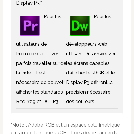
Display P3.*
Pour les
Pour les
utilisateurs de
développeurs web
Premiere qui doivent
utilisant Dreamweaver,
parfois travailler sur de
les écrans capables
la vidéo, il est
d’afficher le sRGB et le
nécessaire de pouvoir
Display P3 offriront la
afficher les standards
précision nécessaire
Rec. 709 et DCI-P3.
des couleurs.
*
Note :
Adobe RGB est un espace colorimétrique
plus important que sRGB, et ces deux standards