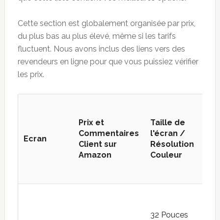
Cette section est globalement organisée par prix,
du plus bas au plus élevé, même si les tarifs
fluctuent. Nous avons inclus des liens vers des
revendeurs en ligne pour que vous puissiez vérifier
les prix.
Ga
de
Prix ​​et
Taille de
cou
Commentaires
l'écran /
Ecran
Lar
Client sur
Résolution
ga
Amazon
Couleur
de
cou
32 Pouces
sRG