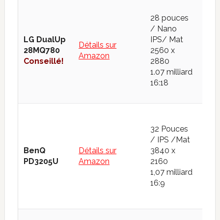
28 pouces
sRG
/ Nano
100
LG DualUp
IPS/ Mat
Détails sur
Ad
28MQ780
2560 x
Amazon
RGB
Conseillé!
2880
DCI
1.07 milliard
98
16:18
32 Pouces
/ IPS /Mat
sRG
BenQ
Détails sur
3840 x
99
PD3205U
Amazon
2160
Rec
1,07 milliard
16:9
sRG