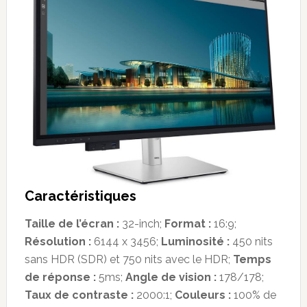
Caractéristiques
Taille de l’écran :
32-inch;
Format :
16:9;
Résolution :
6144 x 3456;
Luminosité :
450 nits
sans HDR (SDR) et 750 nits avec le HDR;
Temps
de réponse :
5ms;
Angle de vision :
178/178;
Taux de contraste :
2000:1;
Couleurs :
100% de