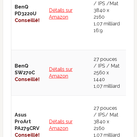
/ IPS /Mat
100
BenQ
Détails sur
3840 x
Ado
PD3220U
Amazon
2160
86.
Conseillé!
1,07 milliard
DCI
16:9
95
sRG
27 pouces
100
BenQ
/ IPS / Mat
Détails sur
Ado
SW270C
2560 x
Amazon
99
Conseillé!
1440
DCI
1,07 milliard
97
27 pouces
sRG
Asus
/ IPS/ Mat
100
ProArt
Détails sur
3840 x
Ad
PA279CRV
Amazon
2160
RGB
Conseillé!
1.07 milliard
DCI