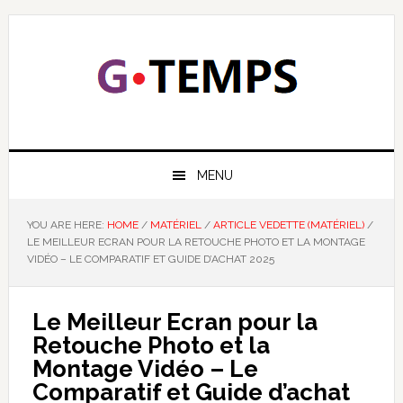
Skip
Skip
Skip
to
to
to
primary
main
footer
navigation
content
GTEMPS
NOUS EXPLIQUONS LA TECHNOLOGIE
MENU
YOU ARE HERE:
HOME
/
MATÉRIEL
/
ARTICLE VEDETTE (MATÉRIEL)
/
LE MEILLEUR ECRAN POUR LA RETOUCHE PHOTO ET LA MONTAGE
VIDÉO – LE COMPARATIF ET GUIDE D’ACHAT 2025
Le Meilleur Ecran pour la
Retouche Photo et la
Montage Vidéo – Le
Comparatif et Guide d’achat