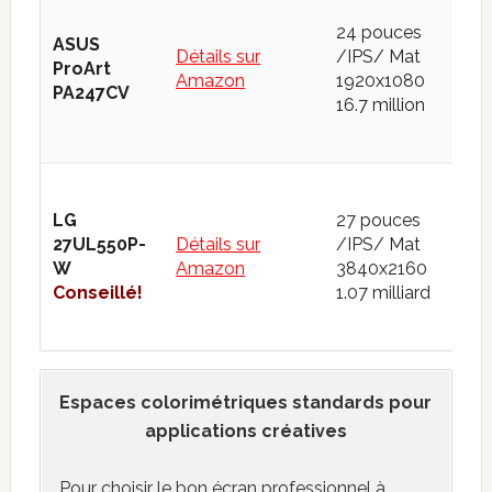
100
24 pouces
ASUS
Ado
Détails sur
/IPS/ Mat
ProArt
pas
Amazon
1920x1080
PA247CV
sup
16.7 million
DCI
de 
sRG
100
LG
27 pouces
Ad
27UL550P-
Détails sur
/IPS/ Mat
RGB
W
Amazon
3840x2160
de 
Conseillé!
1.07 milliard
DCI
de 
Espaces colorimétriques standards pour
applications créatives
Pour choisir le bon écran professionnel à