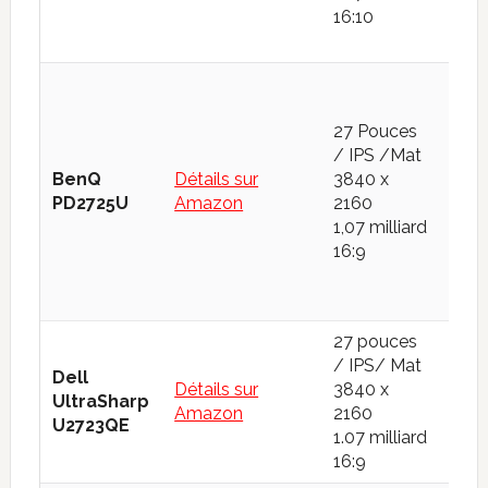
16:10
99
27 Pouces
sRG
/ IPS /Mat
100
BenQ
Détails sur
3840 x
Ado
PD2725U
Amazon
2160
83
1,07 milliard
DCI
16:9
95
27 pouces
sRG
/ IPS/ Mat
100
Dell
Détails sur
3840 x
Ad
UltraSharp
Amazon
2160
RGB
U2723QE
1.07 milliard
DCI
16:9
98