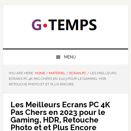
Skip
Skip
Skip
Skip
to
to
to
to
primary
main
primary
footer
navigation
content
sidebar
GTEMPS
NOUS EXPLIQUONS LA TECHNOLOGIE
MENU
YOU ARE HERE:
HOME
/
MATÉRIEL
/
ECRAN PC
/
LES MEILLEURS
ECRANS PC 4K PAS CHERS EN 2023 POUR LE GAMING, HDR,
RETOUCHE PHOTO ET ET PLUS ENCORE
Les Meilleurs Ecrans PC 4K
Pas Chers en 2023 pour le
Gaming, HDR, Retouche
Photo et et Plus Encore