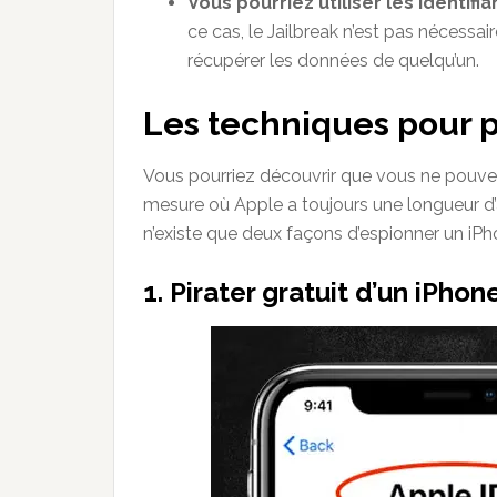
Vous pourriez utiliser les identifi
ce cas, le Jailbreak n’est pas nécess
récupérer les données de quelqu’un.
Les techniques pour p
Vous pourriez découvrir que vous ne pouv
mesure où Apple a toujours une longueur d’av
n’existe que deux façons d’espionner un iPh
1. Pirater gratuit d’un iPho