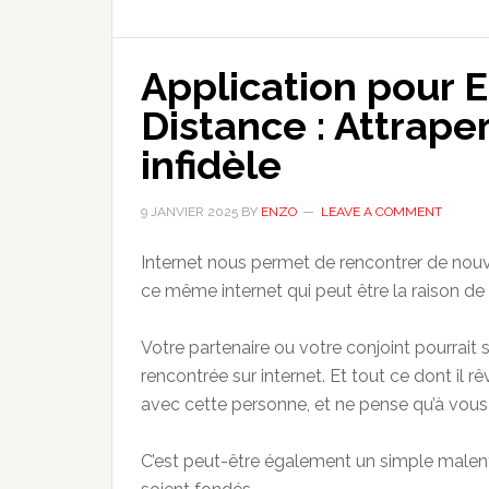
Instagram
:
Application pour E
Comment
Espionner
Distance : Attrap
Efficacement
infidèle
en
2025?
9 JANVIER 2025
BY
ENZO
LEAVE A COMMENT
Internet nous permet de rencontrer de nouv
ce même internet qui peut être la raison de l
Votre partenaire ou votre conjoint pourrait s
rencontrée sur internet. Et tout ce dont il r
avec cette personne, et ne pense qu’à vous j
C’est peut-être également un simple malen