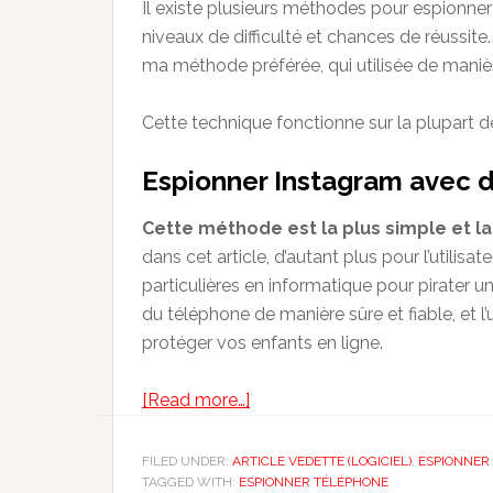
Il existe plusieurs méthodes pour espionner
niveaux de difficulté et chances de réussite
ma méthode préférée, qui utilisée de manièr
Cette technique fonctionne sur la plupart d
Espionner Instagram avec d
Cette méthode est la plus simple et la
dans cet article, d’autant plus pour l’utili
particulières en informatique pour pirater u
du téléphone de manière sûre et fiable, et l’
protéger vos enfants en ligne.
about
[Read more…]
Pirater
un
FILED UNDER:
ARTICLE VEDETTE (LOGICIEL)
,
ESPIONNER
TAGGED WITH:
ESPIONNER TÉLÉPHONE
Compte