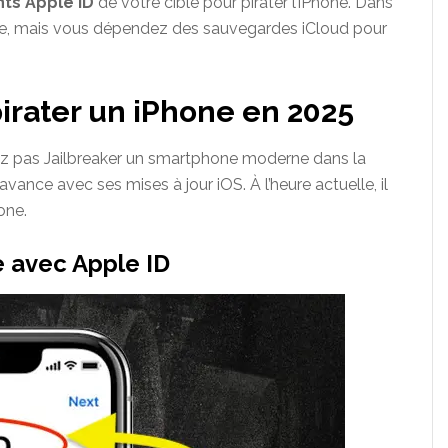
ants Apple ID
de votre cible pour pirater l’iPhone. Dans
aire, mais vous dépendez des sauvegardes iCloud pour
irater un iPhone en 2025
ez pas Jailbreaker un smartphone moderne dans la
ance avec ses mises à jour iOS. À l’heure actuelle, il
one.
ne avec Apple ID