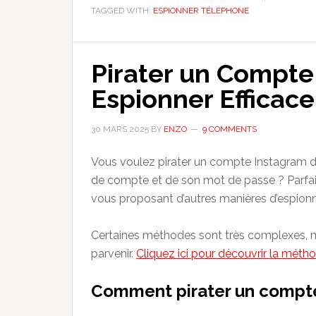
TAGGED WITH:
ESPIONNER TÉLÉPHONE
Espionner
un
iPhone:
Pirater un Compt
Les
3
Espionner Efficac
Techniques
Les
30 MARS 2025
BY
ENZO
9 COMMENTS
Plus
Efficaces
Vous voulez pirater un compte Instagram 
de compte et de son mot de passe ? Parfait
vous proposant d’autres manières d’espion
Certaines méthodes sont très complexes, ma
parvenir.
Cliquez ici pour découvrir la méth
Comment pirater un compte