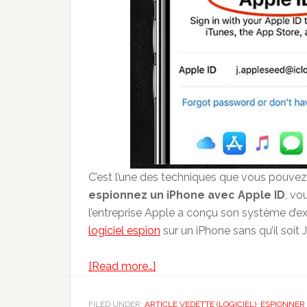
C’est l’une des techniques que vous pouvez 
espionnez un iPhone avec Apple ID
, vo
l’entreprise Apple a conçu son système d’expl
logiciel espion
sur un iPhone sans qu’il soit J
about
[Read more…]
Pirater
/
FILED UNDER:
ARTICLE VEDETTE (LOGICIEL)
,
ESPIONNER