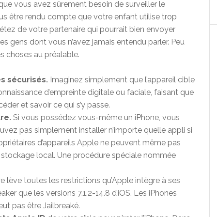
est que vous avez sûrement besoin de surveiller le
s être rendu compte que votre enfant utilise trop
tez de votre partenaire qui pourrait bien envoyer
es gens dont vous n’avez jamais entendu parler. Peu
es choses au préalable.
s sécurisés.
Imaginez simplement que l’appareil cible
onnaissance d’empreinte digitale ou faciale, faisant que
der et savoir ce qui s’y passe.
are.
Si vous possédez vous-même un iPhone, vous
ez pas simplement installer n’importe quelle appli si
propriétaires d’appareils Apple ne peuvent même pas
s le stockage local. Une procédure spéciale nommée
 lève toutes les restrictions qu’Apple intègre à ses
aker que les versions 7.1.2-14.8 d’iOS. Les iPhones
eut pas être Jailbreaké.