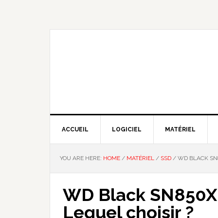
Skip
Skip
Skip
Skip
to
to
to
to
primary
main
primary
footer
navigation
content
sidebar
NOUS EXPLIQUONS LA TECHNO
ACCUEIL
LOGICIEL
MATÉRIEL
YOU ARE HERE:
HOME
/
MATÉRIEL
/
SSD
/
WD BLACK SN8
WD Black SN850X 
Lequel choisir ?