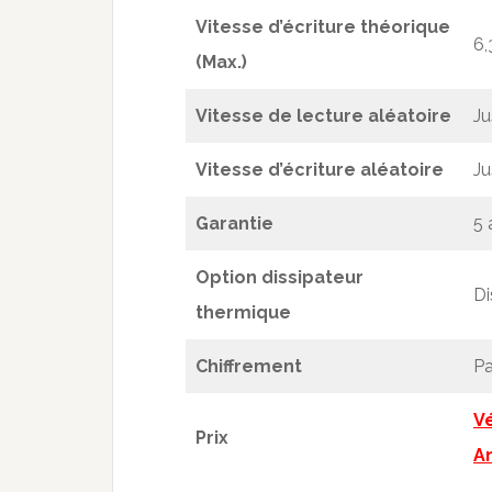
Vitesse d’écriture théorique
6
(Max.)
Vitesse de lecture aléatoire
Ju
Vitesse d’écriture aléatoire
Ju
G
arantie
5 
Option dissipateur
Di
thermique
Chiffrement
Pa
Vé
Prix
A