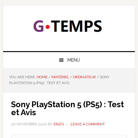
Skip
Skip
Skip
Skip
to
to
to
to
primary
main
primary
footer
navigation
content
sidebar
GTEMPS
NOUS EXPLIQUONS LA TECHNOLOGIE
MENU
YOU ARE HERE:
HOME
/
MATÉRIEL
/
ORDINATEUR
/
SONY
PLAYSTATION 5 (PS5) : TEST ET AVIS
Sony PlayStation 5 (PS5) : Test
et Avis
20 NOVEMBRE 2020
BY
ENZO
LEAVE A COMMENT