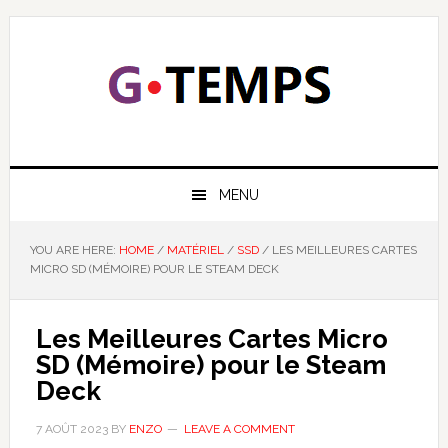
Skip
Skip
Skip
Skip
to
to
to
to
primary
main
primary
footer
navigation
content
sidebar
GTEMPS
NOUS EXPLIQUONS LA TECHNOLOGIE
MENU
YOU ARE HERE:
HOME
/
MATÉRIEL
/
SSD
/
LES MEILLEURES CARTES
MICRO SD (MÉMOIRE) POUR LE STEAM DECK
Les Meilleures Cartes Micro
SD (Mémoire) pour le Steam
Deck
7 AOÛT 2023
BY
ENZO
LEAVE A COMMENT