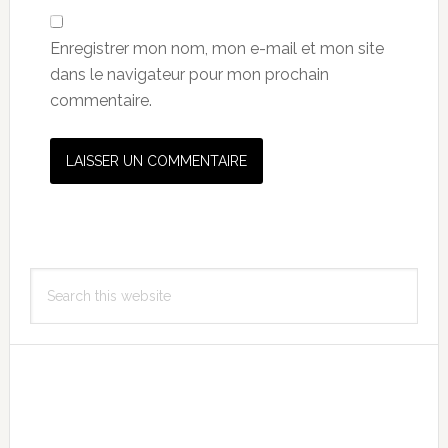
Enregistrer mon nom, mon e-mail et mon site
dans le navigateur pour mon prochain
commentaire.
Primary
Search
Sidebar
this
website