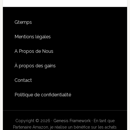
Footer
Gtemps
Mentions légales
A Propos de Nous
À propos des gains
Contact
Politique de confidentialité
Copyright © 2026 ·
Genesis Framework
· En tant que
Partenaire Amazon, je réalise un bénéfice sur les achats