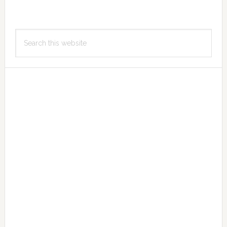
Primary
Search
Sidebar
this
website