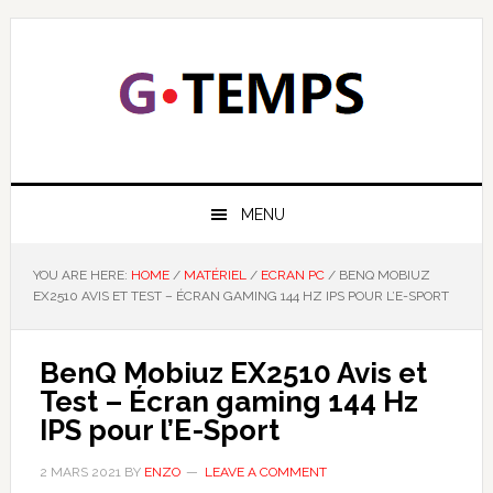
Skip
Skip
Skip
Skip
to
to
to
to
primary
main
primary
footer
navigation
content
sidebar
GTEMPS
NOUS EXPLIQUONS LA TECHNOLOGIE
MENU
YOU ARE HERE:
HOME
/
MATÉRIEL
/
ECRAN PC
/
BENQ MOBIUZ
EX2510 AVIS ET TEST – ÉCRAN GAMING 144 HZ IPS POUR L’E-SPORT
BenQ Mobiuz EX2510 Avis et
Test – Écran gaming 144 Hz
IPS pour l’E-Sport
2 MARS 2021
BY
ENZO
LEAVE A COMMENT