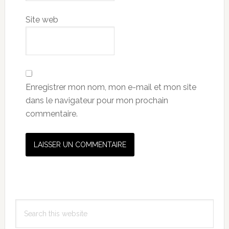
Site web
Enregistrer mon nom, mon e-mail et mon site
dans le navigateur pour mon prochain
commentaire.
Primary
Search
Sidebar
this