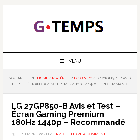
Skip
Skip
Skip
Skip
to
to
to
to
primary
main
primary
footer
navigation
content
sidebar
GTEMPS
NOUS EXPLIQUONS LA TECHNOLOGIE
MENU
YOU ARE HERE:
HOME
/
MATÉRIEL
/
ECRAN PC
/
LG 27GP850-B AVIS
ET TEST – ÉCRAN GAMING PREMIUM 180HZ 1440P – RECOMMANDÉ
LG 27GP850-B Avis et Test –
Écran Gaming Premium
180Hz 1440p – Recommandé
29 SEPTEMBRE 2021
BY
ENZO
LEAVE A COMMENT