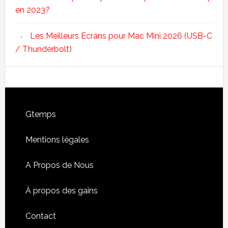
en 2023?
Les Meilleurs Ecrans pour Mac Mini 2026 (USB-C
/ Thunderbolt)
Footer
Gtemps
Mentions légales
A Propos de Nous
À propos des gains
Contact