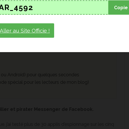
AR_4592
Copie
Aller au Site Officie !
 ou Android) pour quelques secondes
de spécial pour les lecteurs de mon blog)
iller et pirater Messenger de Facebook.
, j’ai testé plus de 30 applis d’espionnage sur les cinq