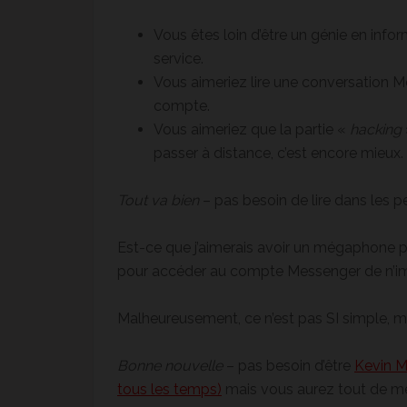
Vous êtes loin d’être un génie en info
service.
Vous aimeriez lire une conversation 
compte.
Vous aimeriez que la partie «
hacking
passer à distance, c’est encore mieux.
Tout va bien
– pas besoin de lire dans les pe
Est-ce que j’aimerais avoir un mégaphone pou
pour accéder au compte Messenger de n’imp
Malheureusement, ce n’est pas SI simple, mai
Bonne nouvelle
– pas besoin d’être
Kevin Mi
tous les temps)
mais vous aurez tout de mê