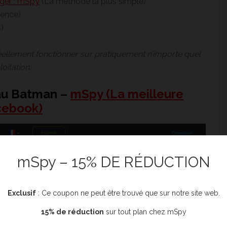
ger : mSpy
(La méthode la plus simple)
ience)
)
ellement fonctionner sur pratiquement n’importe quel
oitation.
eau Batman –
mSpy (La meilleure
cebook)
mSpy – 15% DE RÉDUCTION
Exclusif
: Ce coupon ne peut être trouvé que sur notre site web.
15% de réduction
sur tout plan chez mSpy