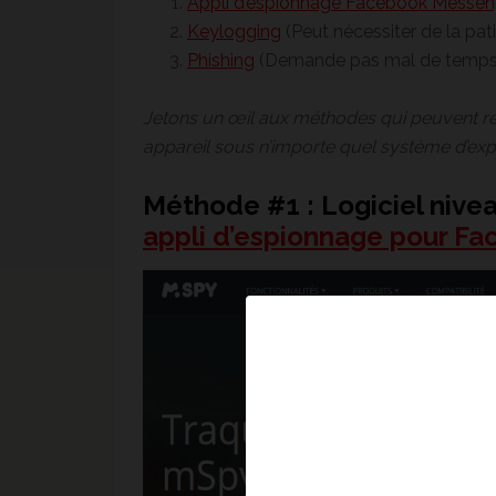
Appli d’espionnage Facebook Messen
Keylogging
(Peut nécessiter de la pat
Phishing
(Demande pas mal de temps
Jetons un œil aux méthodes qui peuvent ré
appareil sous n’importe quel système d’expl
Méthode #1 : Logiciel niv
appli d’espionnage pour Fa