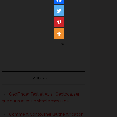
VOIR AUSSI :
GeoFinder Test et Avis : Géolocaliser
quelqu’un avec un simple message
Comment Contourner l’authentification