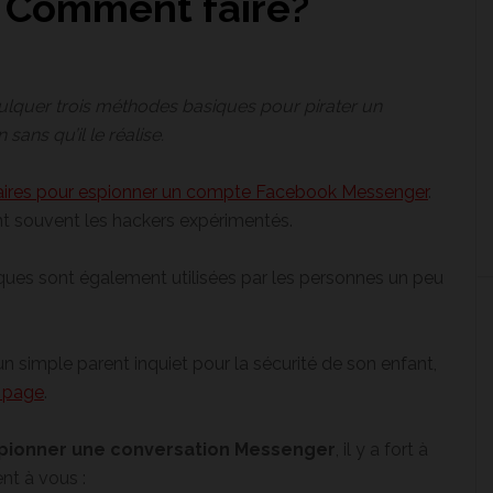
 Comment faire?
nculquer trois méthodes basiques pour pirater un
ns qu’il le réalise.
laires pour espionner un compte Facebook Messenger
.
nt souvent les hackers expérimentés.
ques sont également utilisées par les personnes un peu
un simple parent inquiet pour la sécurité de son enfant,
e page
.
pionner une conversation Messenger
, il y a fort à
nt à vous :