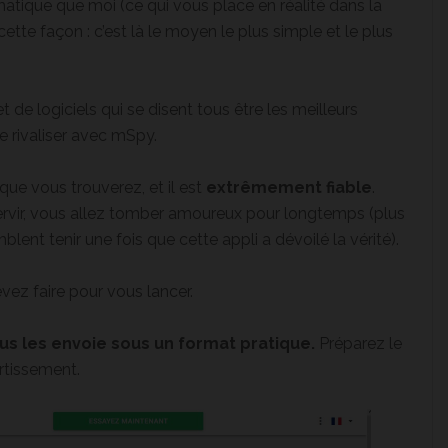
matique que moi (ce qui vous place en réalité dans la
ette façon : c’est là le moyen le plus simple et le plus
t de logiciels qui se disent tous être les meilleurs
e rivaliser avec mSpy.
 que vous trouverez, et il est
extrêmement fiable
.
ervir, vous allez tomber amoureux pour longtemps (plus
ent tenir une fois que cette appli a dévoilé la vérité).
evez faire pour vous lancer.
us les envoie sous un format pratique.
Préparez le
rtissement.