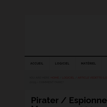
Skip
Skip
Skip
Skip
to
to
to
to
primary
main
primary
footer
navigation
content
sidebar
NOUS EXPLIQUONS LA TECHNO
ACCUEIL
LOGICIEL
MATÉRIEL
YOU ARE HERE:
HOME
/
LOGICIEL
/
ARTICLE VEDETTE (LO
2025 – COMMENT FAIRE?
Pirater / Espionn