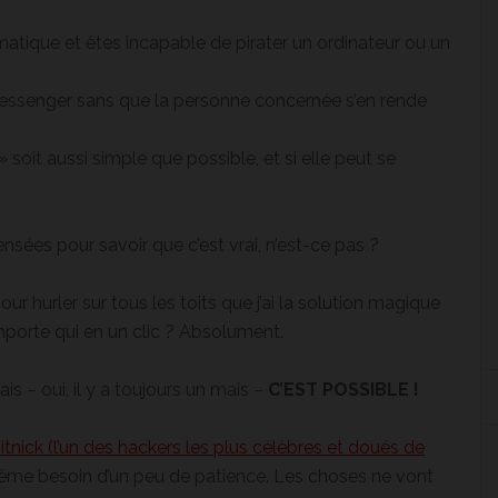
rmatique et êtes incapable de pirater un ordinateur ou un
Messenger sans que la personne concernée s’en rende
» soit aussi simple que possible, et si elle peut se
nsées pour savoir que c’est vrai, n’est-ce pas ?
r hurler sur tous les toits que j’ai la solution magique
orte qui en un clic ? Absolument.
s – oui, il y a toujours un mais –
C’EST POSSIBLE !
tnick (l’un des hackers les plus célèbres et doués de
me besoin d’un peu de patience. Les choses ne vont