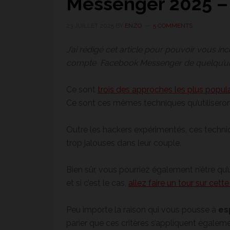
Messenger 2025 –
23 JUILLET 2025
BY
ENZO
5 COMMENTS
J’ai rédigé cet article pour pouvoir vous i
compte Facebook Messenger de quelqu’un sa
Ce sont
trois des approches les plus popu
Ce sont ces mêmes techniques qu’utilisero
Outre les hackers expérimentés, ces techni
trop jalouses dans leur couple.
Bien sûr, vous pourriez également n’être qu’
et si c’est le cas,
allez faire un tour sur cett
Peu importe la raison qui vous pousse à
es
parier que ces critères s’appliquent égaleme