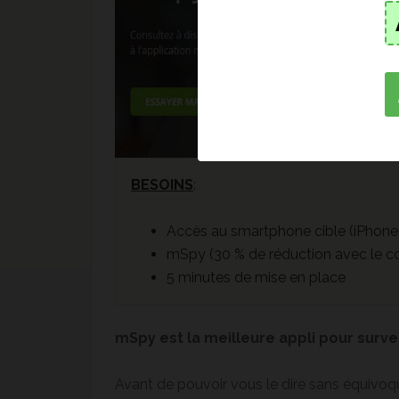
BESOINS
:
Accès au smartphone cible (iPhone
mSpy (30 % de réduction avec le co
5 minutes de mise en place
mSpy est la meilleure appli pour surve
Avant de pouvoir vous le dire sans équivoque