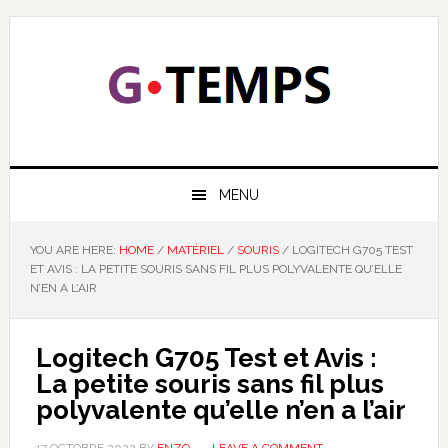
Skip
Skip
Skip
Skip
to
to
to
to
primary
main
primary
footer
navigation
content
sidebar
GTEMPS
NOUS EXPLIQUONS LA TECHNOLOGIE
MENU
YOU ARE HERE:
HOME
/
MATÉRIEL
/
SOURIS
/
LOGITECH G705 TEST
ET AVIS : LA PETITE SOURIS SANS FIL PLUS POLYVALENTE QU’ELLE
N’EN A L’AIR
Logitech G705 Test et Avis :
La petite souris sans fil plus
polyvalente qu’elle n’en a l’air