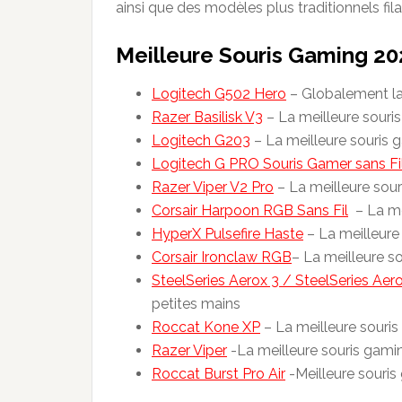
ainsi que des modèles plus traditionnels fila
Meilleure Souris Gaming 20
Logitech G502 Hero
– Globalement la
Razer Basilisk V3
– La meilleure sour
Logitech G203
– La meilleure souris g
Logitech G PRO Souris Gamer sans Fi
Razer Viper V2 Pro
– La meilleure sour
Corsair Harpoon RGB Sans Fil
– La mei
HyperX Pulsefire Haste
– La meilleure
Corsair Ironclaw RGB
– La meilleure s
SteelSeries Aerox 3 / SteelSeries Aer
petites mains
Roccat Kone XP
– La meilleure sour
Razer Viper
-La meilleure souris gami
Roccat Burst Pro Air
-Meilleure souris