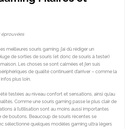
et éprouvées
des meilleures souris gaming, j’ai dû rédiger un
ge de sorties de souris (et donc de souris à tester)
 maison. Les choses se sont calmées et j’en suis
ériphériques de qualité continuent d’arriver – comme la
infos plus loin.
 été testées au niveau confort et sensations, ainsi qu’au
alités. Comme une souris gaming passe le plus clair de
tions à l’utilisation sont au moins aussi importantes
re de boutons. Beaucoup de souris récentes se
onc sélectionné quelques modèles gaming ultra légers