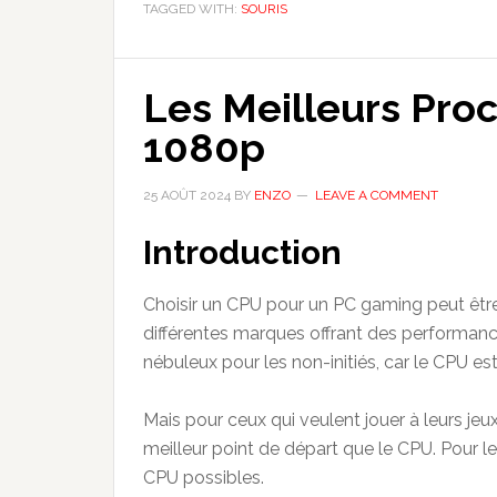
TAGGED WITH:
SOURIS
Souris
Gaming
2024
Les Meilleurs Pro
:
Les
1080p
Meilleures
Souris
25 AOÛT 2024
BY
ENZO
LEAVE A COMMENT
Gaming
Filaires
Introduction
et
Sans-
Choisir un CPU pour un PC gaming peut êtr
fil
différentes marques offrant des performance
nébuleux pour les non-initiés, car le CPU est
Mais pour ceux qui veulent jouer à leurs jeux
meilleur point de départ que le CPU. Pour le
CPU possibles.