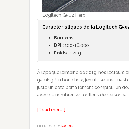
Logitech G502 Hero
Caract
é
ristiques de la
Logitech G502
Boutons :
11
DPI :
100-16.000
Poids :
121 g
À l’époque lointaine de 2019, nos lecteurs o
gaming. Un bon choix, j’en utilise une quasi 
juste un côté parfaitement complet : un doux
avec de nombreuses options de personnali
about
[Read more…]
Les
Meilleures
FILED UNDER:
SOURIS