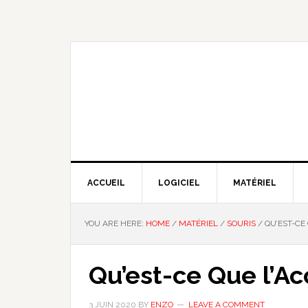
Skip
Skip
Skip
Skip
to
to
to
to
primary
main
primary
footer
navigation
content
sidebar
NOUS EXPLIQUONS LA TECHNO
ACCUEIL
LOGICIEL
MATÉRIEL
YOU ARE HERE:
HOME
/
MATÉRIEL
/
SOURIS
/
QU’EST-CE 
Qu’est-ce Que l’Ac
3 JUIN 2020
BY
ENZO
LEAVE A COMMENT