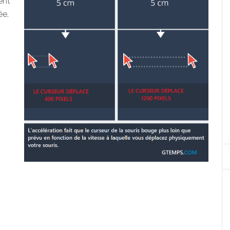
ent
ée.