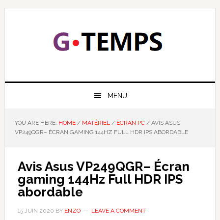
Skip
Skip
Skip
Skip
to
to
to
to
primary
main
primary
footer
navigation
content
sidebar
GTEMPS
NOUS EXPLIQUONS LA TECHNOLOGIE
MENU
YOU ARE HERE:
HOME
/
MATÉRIEL
/
ECRAN PC
/
AVIS ASUS
VP249QGR– ÉCRAN GAMING 144HZ FULL HDR IPS ABORDABLE
Avis Asus VP249QGR– Écran
gaming 144Hz Full HDR IPS
abordable
15 JUIN 2020
BY
ENZO
LEAVE A COMMENT