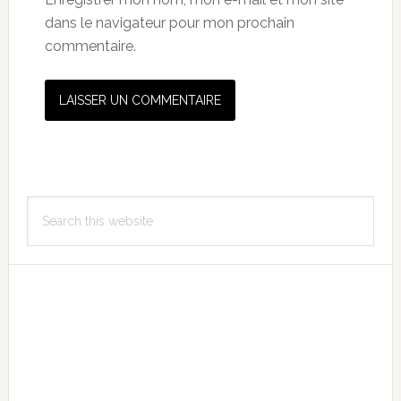
dans le navigateur pour mon prochain
commentaire.
Primary
Search
Sidebar
this
website