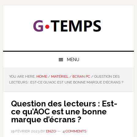
Skip
Skip
Skip
Skip
to
to
to
to
primary
main
primary
footer
navigation
content
sidebar
GTEMPS
NOUS EXPLIQUONS LA TECHNOLOGIE
MENU
YOU ARE HERE:
HOME
/
MATÉRIEL
/
ECRAN PC
/
QUESTION DES
LECTEURS : EST-CE QU’AOC EST UNE BONNE MARQUE D’ÉCRANS ?
Question des lecteurs : Est-
ce qu’AOC est une bonne
marque d’écrans ?
19 FÉVRIER 2023
BY
ENZO
4 COMMENTS