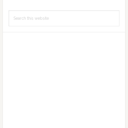
Primary
Search
Sidebar
this
website