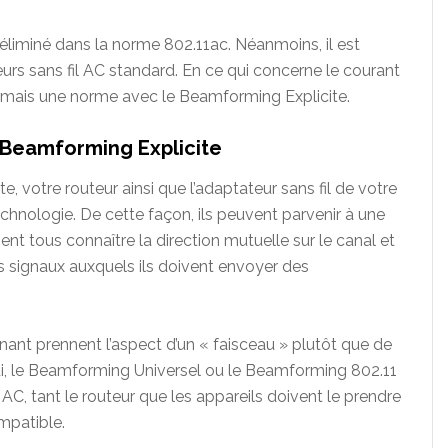
liminé dans la norme 802.11ac. Néanmoins, il est
eurs sans fil AC standard. En ce qui concerne le courant
sormais une norme avec le Beamforming Explicite.
 Beamforming Explicite
e, votre routeur ainsi que l’adaptateur sans fil de votre
chnologie. De cette façon, ils peuvent parvenir à une
ent tous connaître la direction mutuelle sur le canal et
es signaux auxquels ils doivent envoyer des
enant prennent l’aspect d’un « faisceau » plutôt que de
ui, le Beamforming Universel ou le Beamforming 802.11
C, tant le routeur que les appareils doivent le prendre
mpatible.