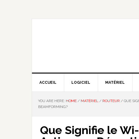
Skip
Skip
Skip
Skip
to
to
to
to
primary
main
primary
footer
navigation
content
sidebar
NOUS EXPLIQUONS LA TECHNO
ACCUEIL
LOGICIEL
MATÉRIEL
YOU ARE HERE:
HOME
/
MATÉRIEL
/
ROUTEUR
/
QUE SIG
BEAMFORMING?
Que Signifie le W