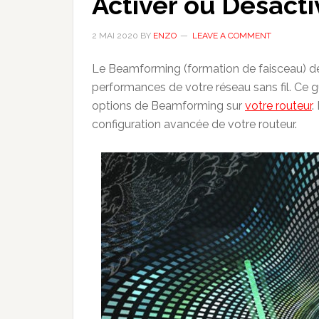
Activer ou Désact
2 MAI 2020
BY
ENZO
LEAVE A COMMENT
Le Beamforming (formation de faisceau) dé
performances de votre réseau sans fil. Ce gu
options de Beamforming sur
votre routeur
.
configuration avancée de votre routeur.