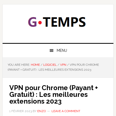
Skip
Skip
Skip
Skip
to
to
to
to
primary
main
primary
footer
navigation
content
sidebar
GTEMPS
NOUS EXPLIQUONS LA TECHNOLOGIE
MENU
YOU ARE HERE:
HOME
/
LOGICIEL
/
VPN
/
VPN POUR CHROME
(PAYANT + GRATUIT) : LES MEILLEURES EXTENSIONS 2023
VPN pour Chrome (Payant +
Gratuit) : Les meilleures
extensions 2023
1 FÉVRIER 2023
BY
ENZO
LEAVE A COMMENT