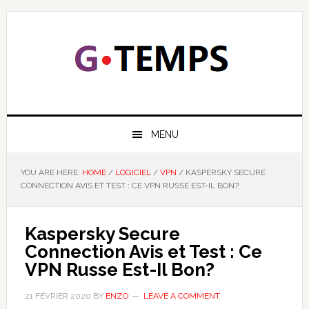
Skip
Skip
Skip
Skip
to
to
to
to
primary
main
primary
footer
navigation
content
sidebar
GTEMPS
NOUS EXPLIQUONS LA TECHNOLOGIE
MENU
YOU ARE HERE:
HOME
/
LOGICIEL
/
VPN
/
KASPERSKY SECURE
CONNECTION AVIS ET TEST : CE VPN RUSSE EST-IL BON?
Kaspersky Secure
Connection Avis et Test : Ce
VPN Russe Est-Il Bon?
21 FÉVRIER 2020
BY
ENZO
LEAVE A COMMENT