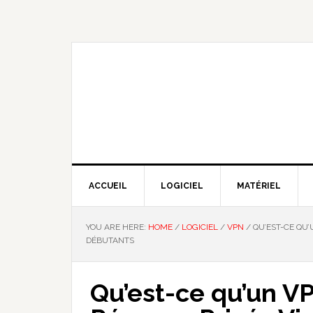
Skip
Skip
Skip
Skip
to
to
to
to
primary
main
primary
footer
navigation
content
sidebar
NOUS EXPLIQUONS LA TECHNO
ACCUEIL
LOGICIEL
MATÉRIEL
YOU ARE HERE:
HOME
/
LOGICIEL
/
VPN
/
QU’EST-CE QU’
DÉBUTANTS
Qu’est-ce qu’un V