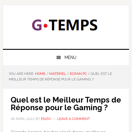
Skip
Skip
Skip
Skip
to
to
to
to
primary
main
primary
footer
navigation
content
sidebar
GTEMPS
NOUS EXPLIQUONS LA TECHNOLOGIE
MENU
YOU ARE HERE:
HOME
/
MATÉRIEL
/
ECRAN PC
/
QUEL EST LE
MEILLEUR TEMPS DE RÉPONSE POUR LE GAMING ?
Quel est le Meilleur Temps de
Réponse pour le Gaming ?
28 AVRIL 2022
BY
ENZO
LEAVE A COMMENT