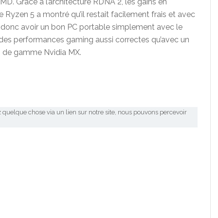
’AMD. Grâce à l’architecture RDNA 2, les gains en
e Ryzen 5 a montré qu’il restait facilement frais et avec
donc avoir un bon PC portable simplement avec le
des performances gaming aussi correctes qu’avec un
s de gamme Nvidia MX.
 quelque chose via un lien sur notre site, nous pouvons percevoir