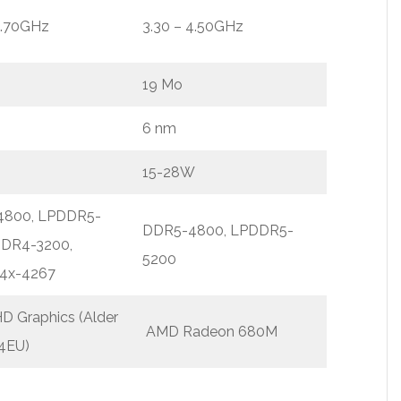
4.70GHz
3.30 – 4.50GHz
19 Mo
6 nm
15-28W
4800, LPDDR5-
DDR5-4800, LPDDR5-
DDR4-3200,
5200
4x-4267
HD Graphics (Alder
AMD Radeon 680M
64EU)