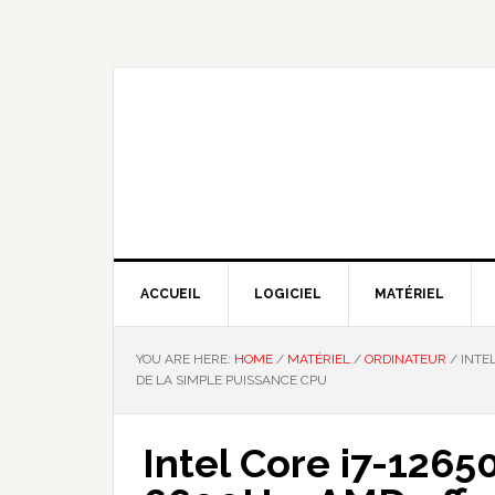
Skip
Skip
Skip
Skip
to
to
to
to
primary
main
primary
footer
navigation
content
sidebar
NOUS EXPLIQUONS LA TECHNO
ACCUEIL
LOGICIEL
MATÉRIEL
YOU ARE HERE:
HOME
/
MATÉRIEL
/
ORDINATEUR
/
INTEL
DE LA SIMPLE PUISSANCE CPU
Intel Core i7-126