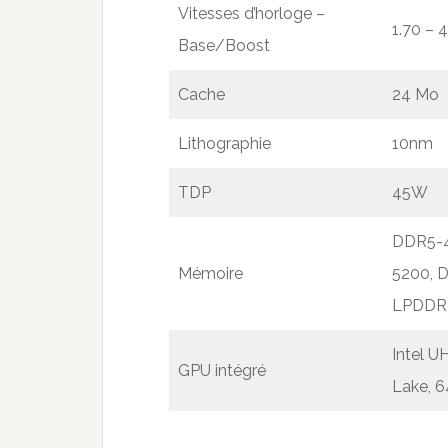
Vitesses d’horloge –
1.70 – 
Base/Boost
Cache
24 Mo
Lithographie
10nm
TDP
45W
DDR5-
Mémoire
5200, 
LPDDR
Intel U
GPU intégré
Lake, 