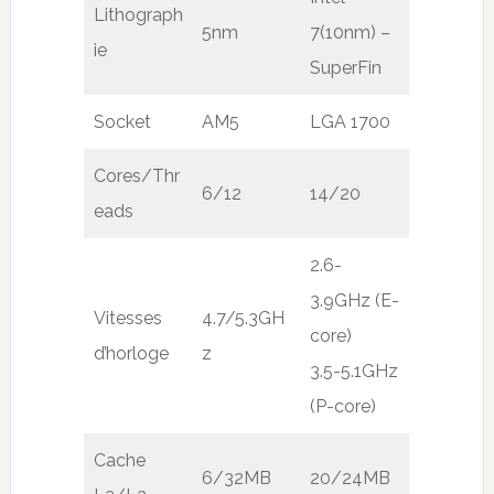
Lithograph
5nm
7(10nm) –
ie
SuperFin
Socket
AM5
LGA 1700
Cores/Thr
6/12
14/20
eads
2.6-
3.9GHz (E-
Vitesses
4.7/5.3GH
core)
d’horloge
z
3.5-5.1GHz
(P-core)
Cache
6/32MB
20/24MB