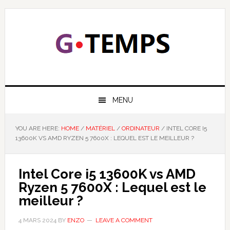
Skip
Skip
Skip
Skip
to
to
to
to
primary
main
primary
footer
navigation
content
sidebar
GTEMPS
NOUS EXPLIQUONS LA TECHNOLOGIE
MENU
YOU ARE HERE:
HOME
/
MATÉRIEL
/
ORDINATEUR
/
INTEL CORE I5
13600K VS AMD RYZEN 5 7600X : LEQUEL EST LE MEILLEUR ?
Intel Core i5 13600K vs AMD
Ryzen 5 7600X : Lequel est le
meilleur ?
4 MARS 2024
BY
ENZO
LEAVE A COMMENT