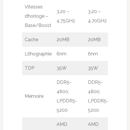
Vitesses
3.20 –
3.20 –
d’horloge –
4.75GHz
4.70GHz
Base/Boost
Cache
20MB
20MB
Lithographie
6nm
6nm
TDP
35W
35W
DDR5-
DDR5-
4800,
4800,
Mémoire
LPDDR5-
LPDDR5-
5200
5200
AMD
AMD