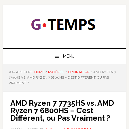
Skip
Skip
Skip
Skip
to
to
to
to
primary
main
primary
footer
navigation
content
sidebar
GTEMPS
NOUS EXPLIQUONS LA TECHNOLOGIE
MENU
YOU ARE HERE:
HOME
/
MATÉRIEL
/
ORDINATEUR
/
AMD RYZEN 7
7735HS VS. AMD RYZEN 7 6800HS – C’EST DIFFÉRENT, OU PAS
VRAIMENT ?
AMD Ryzen 7 7735HS vs. AMD
Ryzen 7 6800HS – C’est
Différent, ou Pas Vraiment ?