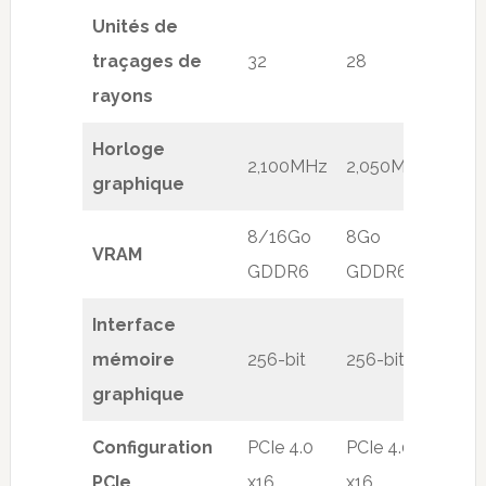
Unités de
traçages de
32
28
24
rayons
Horloge
2,100MHz
2,050MHz
1,7
graphique
8/16Go
8Go
8Go
VRAM
GDDR6
GDDR6
GDD
Interface
mémoire
256-bit
256-bit
256-
graphique
Configuration
PCIe 4.0
PCIe 4.0
PCIe
PCIe
x16
x16
x16