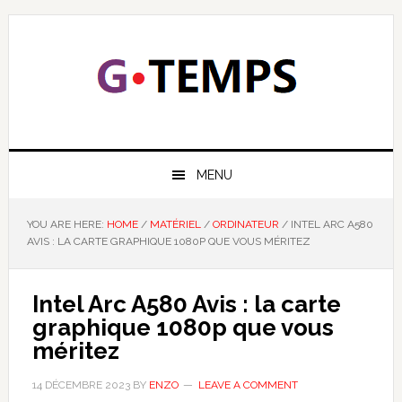
Skip
Skip
Skip
Skip
to
to
to
to
primary
main
primary
footer
navigation
content
sidebar
GTEMPS
NOUS EXPLIQUONS LA TECHNOLOGIE
MENU
YOU ARE HERE:
HOME
/
MATÉRIEL
/
ORDINATEUR
/
INTEL ARC A580
AVIS : LA CARTE GRAPHIQUE 1080P QUE VOUS MÉRITEZ
Intel Arc A580 Avis : la carte
graphique 1080p que vous
méritez
14 DÉCEMBRE 2023
BY
ENZO
LEAVE A COMMENT