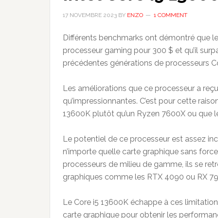
17 NOVEMBRE 2023
BY
ENZO
1 COMMENT
Différents benchmarks ont démontré que le 
processeur gaming pour 300 $ et qu’il sur
précédentes générations de processeurs Co
Les améliorations que ce processeur a reçue
qu’impressionnantes. C’est pour cette raison
13600K plutôt qu’un Ryzen 7600X ou que le
Le potentiel de ce processeur est assez inc
n’importe quelle carte graphique sans forcer
processeurs de milieu de gamme, ils se ret
graphiques comme les RTX 4090 ou RX 7
Le Core i5 13600K échappe à ces limitations
carte graphique pour obtenir les performanc