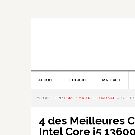
Skip
Skip
Skip
Skip
to
to
to
to
primary
main
primary
footer
navigation
content
sidebar
NOUS EXPLIQUONS LA TECHNO
ACCUEIL
LOGICIEL
MATÉRIEL
YOU ARE HERE:
HOME
/
MATÉRIEL
/
ORDINATEUR
/
4 DES
4 des Meilleures 
Intel Core i5 1360