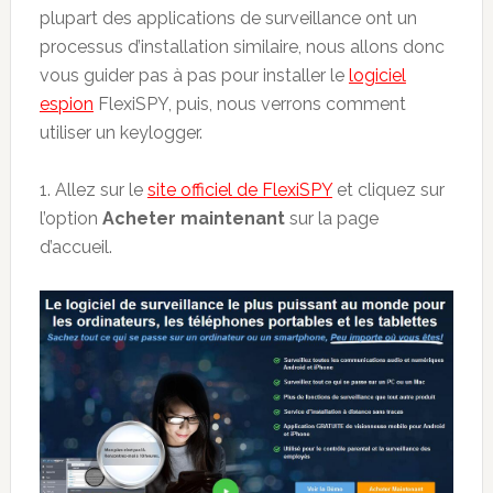
plupart des applications de surveillance ont un
processus d’installation similaire, nous allons donc
vous guider pas à pas pour installer le
logiciel
espion
FlexiSPY, puis, nous verrons comment
utiliser un keylogger.
1. Allez sur le
site officiel de FlexiSPY
et cliquez sur
l’option
Acheter maintenant
sur la page
d’accueil.