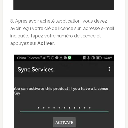
8. Après avoir acheté l’application, vous devez
avoir reçu votre clé de licence sur l’adresse e-mail
indiquée. Tapez votre numéro de licence et
appuyez sur
Activer
.