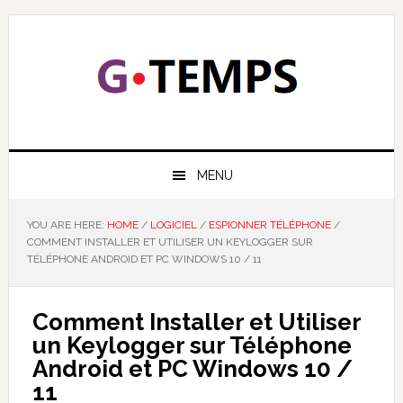
Skip
Skip
Skip
Skip
to
to
to
to
primary
main
primary
footer
navigation
content
sidebar
GTEMPS
NOUS EXPLIQUONS LA TECHNOLOGIE
MENU
YOU ARE HERE:
HOME
/
LOGICIEL
/
ESPIONNER TÉLÉPHONE
/
COMMENT INSTALLER ET UTILISER UN KEYLOGGER SUR
TÉLÉPHONE ANDROID ET PC WINDOWS 10 / 11
Comment Installer et Utiliser
un Keylogger sur Téléphone
Android et PC Windows 10 /
11