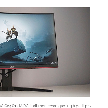
rvé
C24G1
d’AOC était mon écran gaming à petit prix