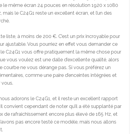
offre le même écran 24 pouces en résolution 1920 x 1080
 mais le C24G1 reste un excellent écran, et l’un des
rché.
e liste, à moins de 200 €. C’est un prix incroyable pour
eur ajustable. Vous pourriez en effet vous demander ce
ue le C24G1 vous offre pratiquement la même chose pour
que vous voulez est une dalle d’excellente qualité, alors
gère courbe ne vous dérange pas. Si vous préférez un
lémentaires, comme une paire d’enceintes intégrées et
r vous.
us adorons le C24G1, et il reste un excellent rapport
. Il convient cependant de noter qu’il a été supplanté par
aux de rafraichissement encore plus élevé de 165 Hz, et
n’avons pas encore testé ce modèle, mais nous allons
t.