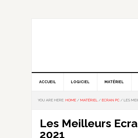
Skip
Skip
Skip
Skip
to
to
to
to
primary
main
primary
footer
navigation
content
sidebar
NOUS EXPLIQUONS LA TECHNO
ACCUEIL
LOGICIEL
MATÉRIEL
YOU ARE HERE:
HOME
/
MATÉRIEL
/
ECRAN PC
/
LES MEI
Les Meilleurs Ecr
2021