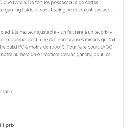
 que Nvidia. De fait, les possesseurs de cartes
e gaming fluide et sans tearing ne devraient pas avoir
d à la hauteur ajustable – un fait rare à un tel prix –
s et moderne. C’est l’une des nombreuses raisons qui fait
e build PC à moins de 1000 €. Pour faire court, l’AOC
et notre numéro un en matière d’écran gaming pour les
ustable
it prix