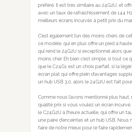
préféré. Il est très similaire au 24G2U, et 
avec un taux de rafraichissement de 144 Hz,
meilleurs écrans incurvés à petit prix du ma
C’est également l’un des moins chers de cett
ce modèle, qui en plus offre un pied à haut
qui rend le 24G2U si exceptionnel alors q
moins cher. Eh bien c’est simple, si tout ce 
que le C24G1 est un choix parfait, si la lé
écran plat qui offre plein d’avantages supp
un hub USB 3.0, alors le 24G2U est fait pou
Comme nous l’avons mentionné plus haut, no
qualité prix si vous voulez un écran incurvé
le C24G2U à l’heure actuelle, qui offre un t
une paire d’enceintes et un hub USB. Nous 
faire de notre mieux pour le faire rapidemen