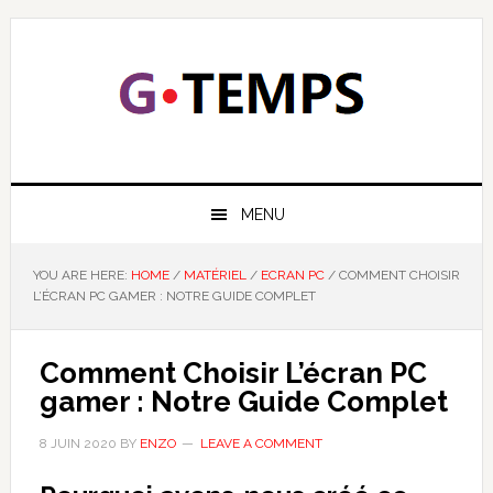
Skip
Skip
Skip
Skip
to
to
to
to
primary
main
primary
footer
navigation
content
sidebar
GTEMPS
NOUS EXPLIQUONS LA TECHNOLOGIE
MENU
YOU ARE HERE:
HOME
/
MATÉRIEL
/
ECRAN PC
/
COMMENT CHOISIR
L’ÉCRAN PC GAMER : NOTRE GUIDE COMPLET
Comment Choisir L’écran PC
gamer : Notre Guide Complet
8 JUIN 2020
BY
ENZO
LEAVE A COMMENT