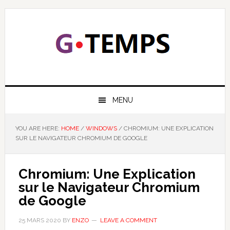
Skip
Skip
Skip
Skip
to
to
to
to
primary
main
primary
footer
navigation
content
sidebar
GTEMPS
NOUS EXPLIQUONS LA TECHNOLOGIE
MENU
YOU ARE HERE:
HOME
/
WINDOWS
/
CHROMIUM: UNE EXPLICATION
SUR LE NAVIGATEUR CHROMIUM DE GOOGLE
Chromium: Une Explication
sur le Navigateur Chromium
de Google
25 MARS 2020
BY
ENZO
LEAVE A COMMENT