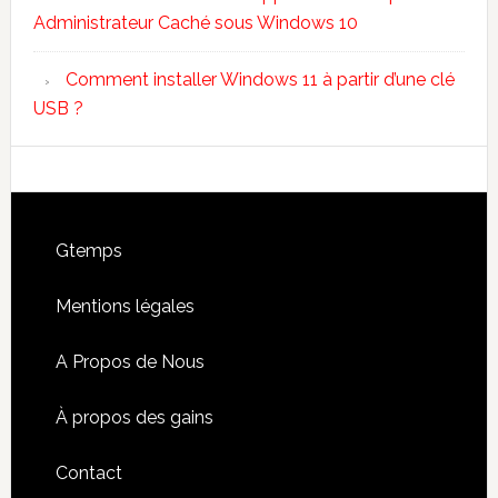
Administrateur Caché sous Windows 10
Comment installer Windows 11 à partir d’une clé
USB ?
Footer
Gtemps
Mentions légales
A Propos de Nous
À propos des gains
Contact