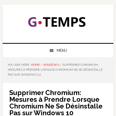
Skip
Skip
Skip
Skip
to
to
to
to
primary
main
primary
footer
navigation
content
sidebar
GTEMPS
NOUS EXPLIQUONS LA TECHNOLOGIE
MENU
YOU ARE HERE:
HOME
/
WINDOWS
/
SUPPRIMER CHROMIUM:
MESURES À PRENDRE LORSQUE CHROMIUM NE SE DÉSINSTALLE
PAS SUR WINDOWS 10
Supprimer Chromium:
Mesures à Prendre Lorsque
Chromium Ne Se Désinstalle
Pas sur Windows 10