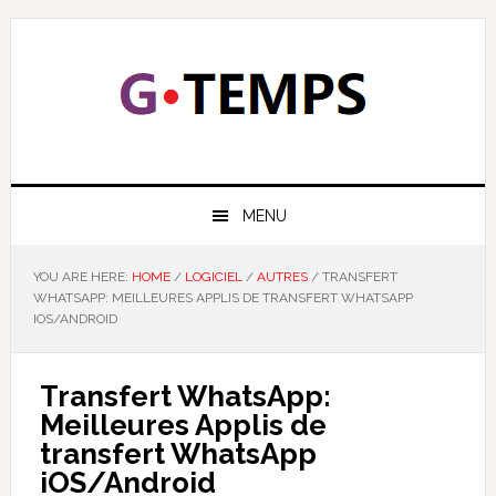
Skip
Skip
Skip
Skip
to
to
to
to
primary
main
primary
footer
navigation
content
sidebar
GTEMPS
NOUS EXPLIQUONS LA TECHNOLOGIE
MENU
YOU ARE HERE:
HOME
/
LOGICIEL
/
AUTRES
/
TRANSFERT
WHATSAPP: MEILLEURES APPLIS DE TRANSFERT WHATSAPP
IOS/ANDROID
Transfert WhatsApp:
Meilleures Applis de
transfert WhatsApp
iOS/Android