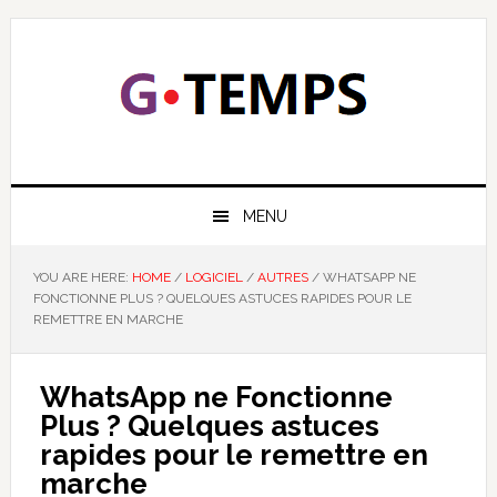
Skip
Skip
Skip
Skip
to
to
to
to
primary
main
primary
footer
navigation
content
sidebar
GTEMPS
NOUS EXPLIQUONS LA TECHNOLOGIE
MENU
YOU ARE HERE:
HOME
/
LOGICIEL
/
AUTRES
/
WHATSAPP NE
FONCTIONNE PLUS ? QUELQUES ASTUCES RAPIDES POUR LE
REMETTRE EN MARCHE
WhatsApp ne Fonctionne
Plus ? Quelques astuces
rapides pour le remettre en
marche