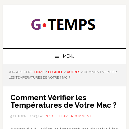
Skip
Skip
Skip
Skip
to
to
to
to
primary
main
primary
footer
navigation
content
sidebar
GTEMPS
NOUS EXPLIQUONS LA TECHNOLOGIE
MENU
YOU ARE HERE:
HOME
/
LOGICIEL
/
AUTRES
/
COMMENT VÉRIFIER
LES TEMPÉRATURES DE VOTRE MAC ?
Comment Vérifier les
Températures de Votre Mac ?
5 OCTOBRE 2023
BY
ENZO
LEAVE A COMMENT