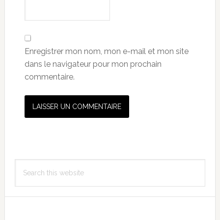
Enregistrer mon nom, mon e-mail et mon site
dans le navigateur pour mon prochain
commentaire.
Primary
Search
Sidebar
this
website