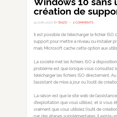
Windows 10 sans uti
création de suppo
15 JUIN 2020
BY
ENZO
2 COMMENTS
Il est possible de télécharger le fichier ISO 
support pour mettre à niveau ou installer p
mais Microsoft cache cette option aux util
La société met les fichiers ISO à dispositi
problème est que lorsque vous consultez le s
télécharger les fichiers ISO directement. Au
l’assistant de mise à jour ou l’outil de créat
La raison est que le site web de l’assistan
d’exploitation que vous utilisez, et si vous
vraiment que vous utilisiez l’outil de créat
par des étapes supplémentaires, il existe 