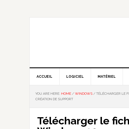
Skip
Skip
Skip
Skip
to
to
to
to
primary
main
primary
footer
navigation
content
sidebar
NOUS EXPLIQUONS LA TECHNO
ACCUEIL
LOGICIEL
MATÉRIEL
YOU ARE HERE:
HOME
/
WINDOWS
/
TÉLÉCHARGER LE FIC
CRÉATION DE SUPPORT
Télécharger le fich