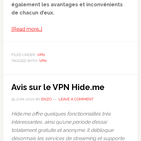
également les avantages et inconvénients
de chacun d’eux.
about
[Read more…]
OpenVPN
vs.
IPSec,
FILED UNDER:
VPN
TAGGED WITH:
VPN
WireGuard,
L2TP,
&
Avis sur le VPN Hide.me
IKEv2
(Les
19 JUIN 2020
BY
ENZO
LEAVE A COMMENT
protocoles
VPN
Hide.me offre quelques fonctionnalités très
de
intéressantes, ainsi qu’une période d’essai
2020)
totalement gratuite et anonyme. Il débloque
désormais les services de streaming et supporte