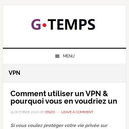
Skip
Skip
Skip
Skip
to
to
to
to
primary
main
primary
footer
navigation
content
sidebar
GTEMPS
NOUS EXPLIQUONS LA TECHNOLOGIE
MENU
VPN
Comment utiliser un VPN &
pourquoi vous en voudriez un
15 OCTOBRE 2020
BY
ENZO
LEAVE A COMMENT
Si vous voulez protéger votre vie privée sur