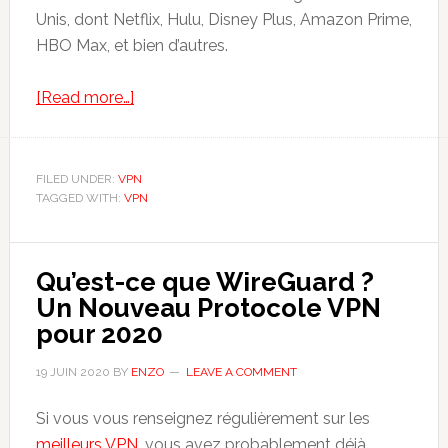
Unis, dont Netflix, Hulu, Disney Plus, Amazon Prime,
HBO Max, et bien d’autres.
about
[Read more…]
Avis
sur
le
FILED UNDER:
VPN
TAGGED WITH:
VPN
VPN
Hide.me
Qu’est-ce que WireGuard ?
Un Nouveau Protocole VPN
pour 2020
19 JUIN 2020
BY
ENZO
LEAVE A COMMENT
Si vous vous renseignez régulièrement sur les
meilleurs VPN
, vous avez probablement déjà