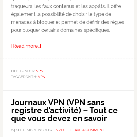
traqueurs, les faux contenus et les appâts. Il offre
également la possibilité de choisir le type de
menaces à bloquer et permet de définir des règles
pour bloquer certains domaines spécifiques.
about
[Read more…]
Windscribe
VPN
Avis
FILED UNDER:
VPN
TAGGED WITH:
VPN
et
Test
Journaux VPN (VPN sans
registre d’activité) – Tout ce
que vous devez en savoir
24 SEPTEMBRE 2020
BY
ENZO
LEAVE A COMMENT