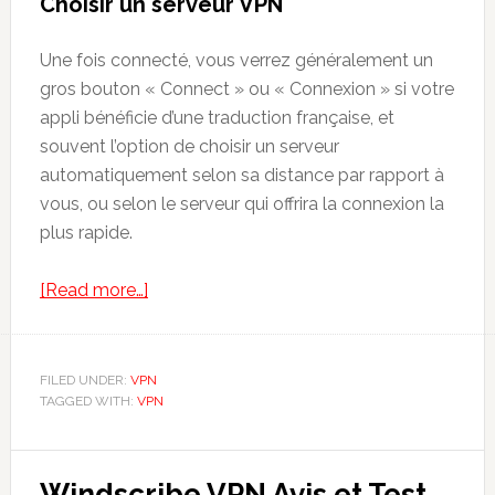
Choisir un serveur VPN
Une fois connecté, vous verrez généralement un
gros bouton « Connect » ou « Connexion » si votre
appli bénéficie d’une traduction française, et
souvent l’option de choisir un serveur
automatiquement selon sa distance par rapport à
vous, ou selon le serveur qui offrira la connexion la
plus rapide.
about
[Read more…]
Comment
utiliser
un
FILED UNDER:
VPN
TAGGED WITH:
VPN
VPN
&
pourquoi
Windscribe VPN Avis et Test
vous