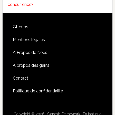
concurrence?
Footer
Gtemps
Mentions légales
A Propos de Nous
À propos des gains
Contact
Politique de confidentialité
Copyright © 2026 ·
Genesis Framework
· En tant que