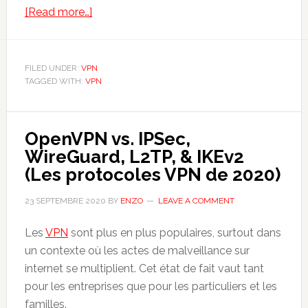
about
[Read more…]
Journaux
VPN
(VPN
FILED UNDER:
VPN
TAGGED WITH:
VPN
sans
registre
d’activité)
OpenVPN vs. IPSec,
–
WireGuard, L2TP, & IKEv2
Tout
(Les protocoles VPN de 2020)
ce
que
23 SEPTEMBRE 2020
BY
ENZO
LEAVE A COMMENT
vous
devez
Les
VPN
sont plus en plus populaires, surtout dans
en
un contexte où les actes de malveillance sur
savoir
internet se multiplient. Cet état de fait vaut tant
pour les entreprises que pour les particuliers et les
familles.