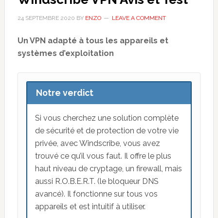
en
24 SEPTEMBRE 2020
BY
ENZO
LEAVE A COMMENT
voudriez
un
Un VPN adapté à tous les appareils et
systèmes d’exploitation
Notre verdict
Si vous cherchez une solution complète
de sécurité et de protection de votre vie
privée, avec Windscribe, vous avez
trouvé ce qu’il vous faut. Il offre le plus
haut niveau de cryptage, un firewall, mais
aussi R.O.B.E.R.T. (le bloqueur DNS
avancé). Il fonctionne sur tous vos
appareils et est intuitif à utiliser.