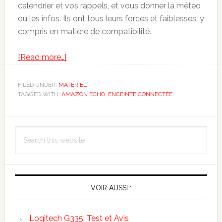
calendrier et vos rappels, et vous donner la météo
ou les infos. Ils ont tous leurs forces et faiblesses, y
compris en matière de compatibilité.
about
[Read more…]
Quelle
est
FILED UNDER:
MATÉRIEL
TAGGED WITH:
AMAZON ECHO
la
,
ENCEINTE CONNECTÉE
Meilleure
Primary
Enceinte
Search
Connectée
Sidebar
this
du
website
Marché
?
VOIR AUSSI :
Logitech G335: Test et Avis