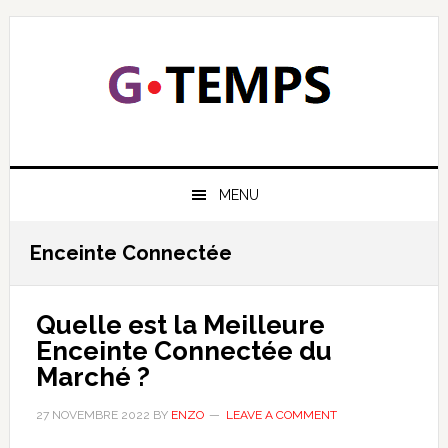
Skip
Skip
Skip
Skip
to
to
to
to
primary
main
primary
footer
navigation
content
sidebar
GTEMPS
NOUS EXPLIQUONS LA TECHNOLOGIE
MENU
Enceinte Connectée
Quelle est la Meilleure
Enceinte Connectée du
Marché ?
27 NOVEMBRE 2022
BY
ENZO
LEAVE A COMMENT