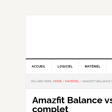
Skip
Skip
Skip
Skip
to
to
to
to
primary
main
primary
footer
navigation
content
sidebar
NOUS EXPLIQUONS LA TECHNO
ACCUEIL
LOGICIEL
MATÉRIEL
YOU ARE HERE:
HOME
/
MATÉRIEL
/
AMAZFIT BALANCE V
Amazfit Balance v
complet