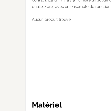
contact. La GTR 4 à 199 € reste un solide c
qualité/prix, avec un ensemble de fonction
Aucun produit trouvé.
Mat
é
riel