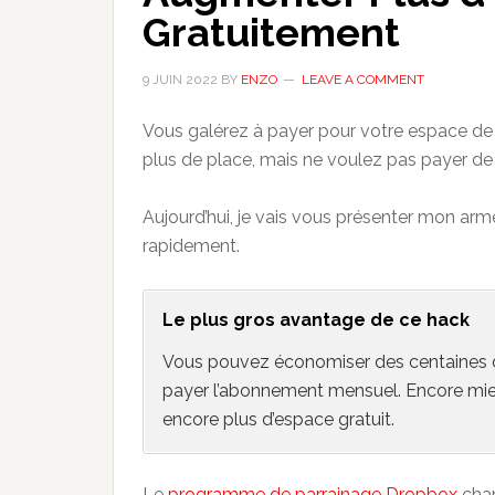
Gratuitement
9 JUIN 2022
BY
ENZO
LEAVE A COMMENT
Vous galérez à payer pour votre espace d
plus de place, mais ne voulez pas payer d
Aujourd’hui, je vais vous présenter mon arme
rapidement.
Le plus gros avantage de ce hack
Vous pouvez économiser des centaines d
payer l’abonnement mensuel. Encore mi
encore plus d’espace gratuit.
Le
programme de parrainage Dropbox
chan