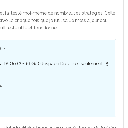
, et j’ai testé moi-même de nombreuses stratégies. Celle
eille chaque fois que je l’utilise. Je mets à jour cet
’il reste utile et fonctionnel.
r
?
’à 18 Go (2 + 16 Go) d’espace Dropbox, seulement 15
%
t détaillé.
Mais si vous n’avez pas le temps de le faire