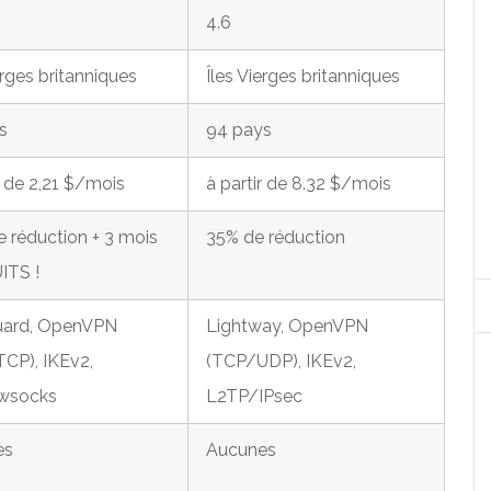
4.6
erges britanniques
Îles Vierges britanniques
s
94 pays
r de 2,21 $/mois
à partir de 8.32 $/mois
e réduction + 3 mois
35% de réduction
ITS !
uard, OpenVPN
Lightway, OpenVPN
CP), IKEv2,
(TCP/UDP), IKEv2,
wsocks
L2TP/IPsec
es
Aucunes