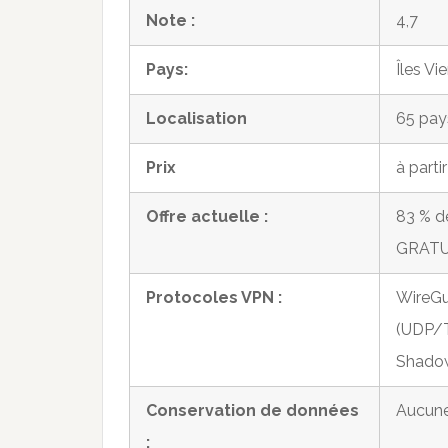
Note :
4,7
Pays:
Îles Vi
Localisation
65 pay
Prix
à parti
Offre actuelle :
83 % d
GRATU
Protocoles VPN :
WireG
(UDP/T
Shado
Conservation de données
Aucun
: