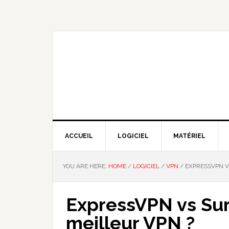
Skip
Skip
Skip
Skip
to
to
to
to
primary
main
primary
footer
navigation
content
sidebar
NOUS EXPLIQUONS LA TECHNO
ACCUEIL
LOGICIEL
MATÉRIEL
YOU ARE HERE:
HOME
/
LOGICIEL
/
VPN
/
EXPRESSVPN VS
ExpressVPN vs Surf
meilleur VPN ?