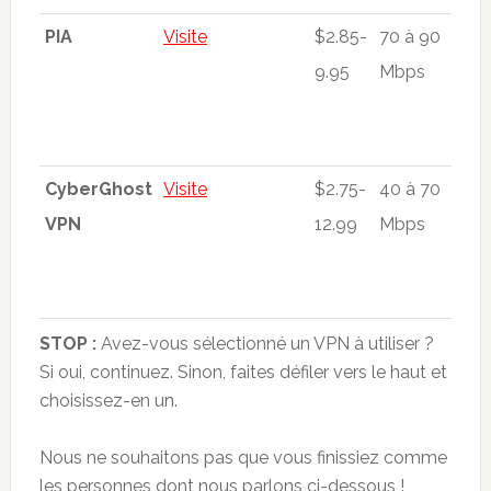
PIA
Visite
$2.85-
70 à 90
Plu
9.95
Mbps
3,3
ser
49 
CyberGhost
Visite
$2.75-
40 à 70
Plu
VPN
12.99
Mbps
6,4
ser
89 
STOP :
Avez-vous sélectionné un VPN à utiliser ?
Si oui, continuez. Sinon, faites défiler vers le haut et
choisissez-en un.
Nous ne souhaitons pas que vous finissiez comme
les personnes dont nous parlons ci-dessous !