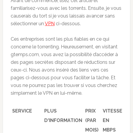
Avant de commencer, lisez cet article et
familiarisez-vous avec les torrents. Ensuite, je vous
causerais du tort si je vous laissais avancer sans
sélectionner un
VPN
ci-dessous.
Ces entreprises sont les plus fiables en ce qui
concerne le torrenting. Heureusement, en visitant
gtemps.com, vous avez la possibilité d’accéder à
des pages secrètes disposant de réductions sur
ceux-ci. Nous avons inséré des liens vers ces
pages ci-dessous pour vous faciliter la tâche. Et
vous ne pourrez pas les trouver si vous cherchez
simplement le VPN en lui-même.
SERVICE
PLUS
PRIX
VITESSE
NO
D'INFORMATION
(PAR
EN
DE
MOIS)
MBPS
SE