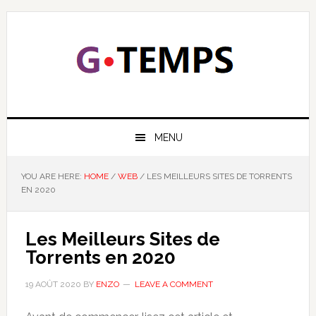
Skip
Skip
Skip
Skip
to
to
to
to
primary
main
primary
footer
navigation
content
sidebar
GTEMPS
NOUS EXPLIQUONS LA TECHNOLOGIE
MENU
YOU ARE HERE:
HOME
/
WEB
/
LES MEILLEURS SITES DE TORRENTS
EN 2020
Les Meilleurs Sites de
Torrents en 2020
19 AOÛT 2020
BY
ENZO
LEAVE A COMMENT