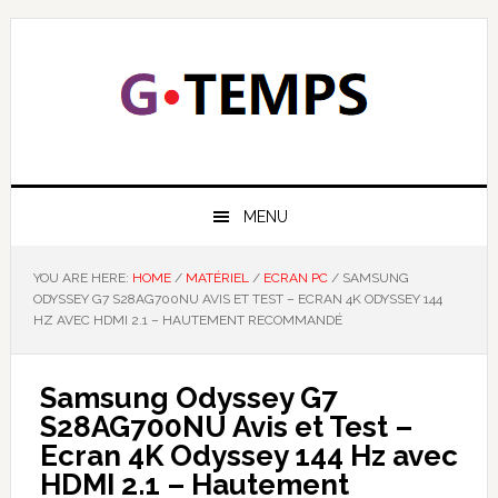
Skip
Skip
Skip
Skip
to
to
to
to
primary
main
primary
footer
navigation
content
sidebar
GTEMPS
NOUS EXPLIQUONS LA TECHNOLOGIE
MENU
YOU ARE HERE:
HOME
/
MATÉRIEL
/
ECRAN PC
/
SAMSUNG
ODYSSEY G7 S28AG700NU AVIS ET TEST – ECRAN 4K ODYSSEY 144
HZ AVEC HDMI 2.1 – HAUTEMENT RECOMMANDÉ
Samsung Odyssey G7
S28AG700NU Avis et Test –
Ecran 4K Odyssey 144 Hz avec
HDMI 2.1 – Hautement