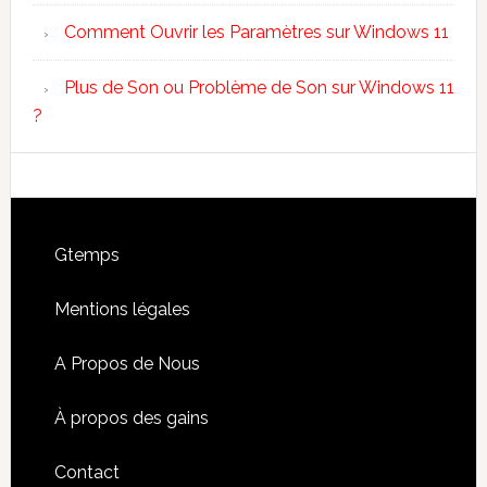
Comment Ouvrir les Paramètres sur Windows 11
Plus de Son ou Problème de Son sur Windows 11
?
Footer
Gtemps
Mentions légales
A Propos de Nous
À propos des gains
Contact