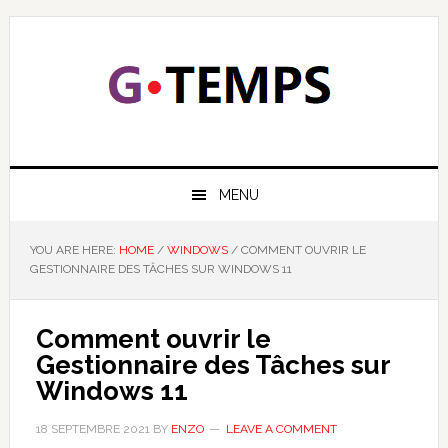
Skip
Skip
Skip
Skip
to
to
to
to
primary
main
primary
footer
navigation
content
sidebar
GTEMPS
NOUS EXPLIQUONS LA TECHNOLOGIE
MENU
YOU ARE HERE:
HOME
/
WINDOWS
/
COMMENT OUVRIR LE
GESTIONNAIRE DES TÂCHES SUR WINDOWS 11
Comment ouvrir le
Gestionnaire des Tâches sur
Windows 11
18 SEPTEMBRE 2021
BY
ENZO
LEAVE A COMMENT