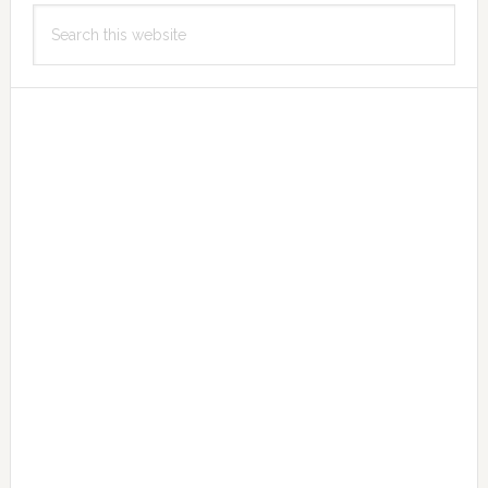
Primary
Search
Sidebar
this
website