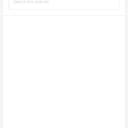
Sidebar
this
website