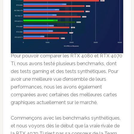
Pour pouvoir comparer les RTX 4080 et RTX 4070
Ti, nous avons testé plusieurs benchmarks, dont
des tests gaming et des tests synthétiques. Pour
avoir une meilleure vue d’ensemble de leurs
performances, nous les avons également
comparées avec certaines des meilleures cartes
graphiques actuellement sur le marché.
Commençons avec les benchmarks synthétiques,
et nous voyons dès le début que la vraie rivale de
la RTX 4070 Ti n’est pas sa consœur de la Team