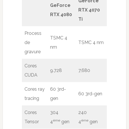
GeForce
GeForce
RTX 4070
RTX 4080
Ti
Process
TSMC 4
de
TSMC 4 nm
nm
gravure
Cores
9.728
7,680
CUDA
Cores ray
60 3rd-
60 3rd-gen
tracing
gen
Cores
304
240
ème
ème
Tensor
4
gen
4
gen