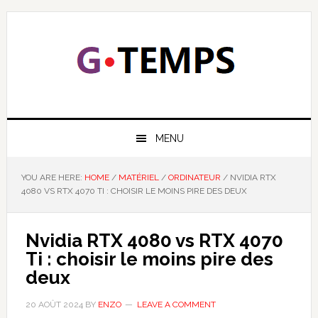
Skip
Skip
Skip
Skip
to
to
to
to
primary
main
primary
footer
navigation
content
sidebar
GTEMPS
NOUS EXPLIQUONS LA TECHNOLOGIE
MENU
YOU ARE HERE:
HOME
/
MATÉRIEL
/
ORDINATEUR
/
NVIDIA RTX
4080 VS RTX 4070 TI : CHOISIR LE MOINS PIRE DES DEUX
Nvidia RTX 4080 vs RTX 4070
Ti : choisir le moins pire des
deux
20 AOÛT 2024
BY
ENZO
LEAVE A COMMENT