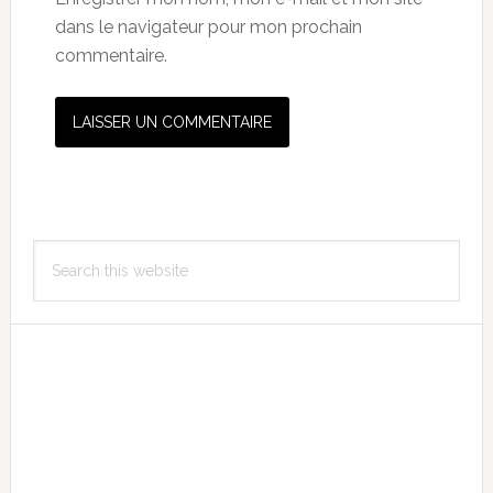
dans le navigateur pour mon prochain
commentaire.
Primary
Search
Sidebar
this
website