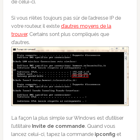
de celui-ci.
Si vous n’êtes toujours pas sûr de l’adresse IP de
votre routeur, il existe
d’autres moyens de la
trouver
. Certains sont plus compliqués que
d’autres.
La façon la plus simple sur Windows est d’utiliser
l’utilitaire
Invite de commande
. Quand vous
lancez celui-ci, tapez la commande
ipconfig
et