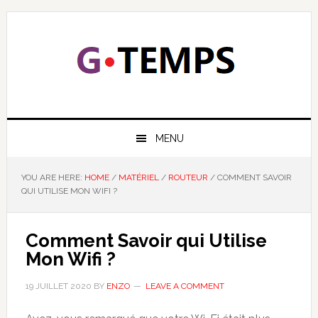
Skip
Skip
Skip
Skip
to
to
to
to
primary
main
primary
footer
navigation
content
sidebar
GTEMPS
NOUS EXPLIQUONS LA TECHNOLOGIE
MENU
YOU ARE HERE:
HOME
/
MATÉRIEL
/
ROUTEUR
/
COMMENT SAVOIR
QUI UTILISE MON WIFI ?
Comment Savoir qui Utilise
Mon Wifi ?
19 JUILLET 2020
BY
ENZO
LEAVE A COMMENT