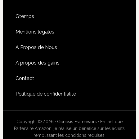
Footer
Gtemps
Mentions légales
A Propos de Nous
À propos des gains
Contact
Politique de confidentialité
Copyright © 2026 ·
Genesis Framework
· En tant que
Partenaire Amazon, je réalise un bénéfice sur les achats
remplissant les conditions requises.