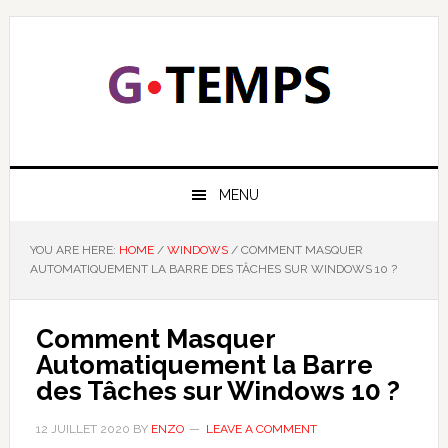
Skip
Skip
Skip
Skip
to
to
to
to
primary
main
primary
footer
navigation
content
sidebar
GTEMPS
NOUS EXPLIQUONS LA TECHNOLOGIE
MENU
YOU ARE HERE:
HOME
/
WINDOWS
/
COMMENT MASQUER
AUTOMATIQUEMENT LA BARRE DES TÂCHES SUR WINDOWS 10 ?
Comment Masquer
Automatiquement la Barre
des Tâches sur Windows 10 ?
12 JUILLET 2020
BY
ENZO
LEAVE A COMMENT