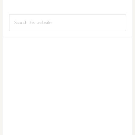
Primary
Search
Sidebar
this
website