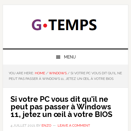
Skip
Skip
Skip
Skip
to
to
to
to
primary
main
primary
footer
navigation
content
sidebar
GTEMPS
NOUS EXPLIQUONS LA TECHNOLOGIE
MENU
YOU ARE HERE:
HOME
/
WINDOWS
/
SI VOTRE PC VOUS DIT QU’IL NE
PEUT PAS PASSER À WINDOWS 11, JETEZ UN ŒIL À VOTRE BIOS
Si votre PC vous dit qu’il ne
peut pas passer à Windows
11, jetez un œil à votre BIOS
4 JUILLET 2021
BY
ENZO
LEAVE A COMMENT