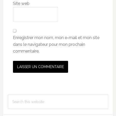
Site web
Enregistrer mon nom, mon e-mail et mon site
dans le navigateur pour mon prochain
commentaire.
Primary
Search
Sidebar
this
website