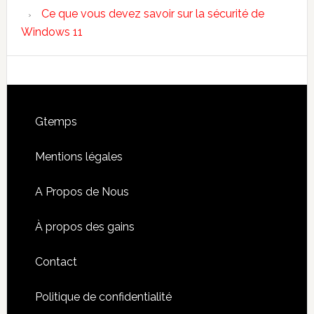
Ce que vous devez savoir sur la sécurité de
Windows 11
Footer
Gtemps
Mentions légales
A Propos de Nous
À propos des gains
Contact
Politique de confidentialité