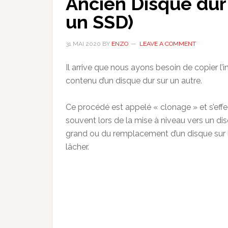
Ancien Disque dur
un SSD)
31 MAI 2020
BY
ENZO
LEAVE A COMMENT
Il arrive que nous ayons besoin de copier l’i
contenu d’un disque dur sur un autre.
Ce procédé est appelé « clonage » et s’effe
souvent lors de la mise à niveau vers un di
grand ou du remplacement d’un disque sur 
lâcher.