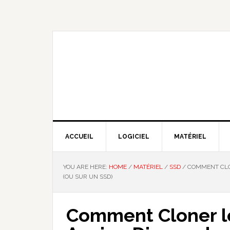
Skip
Skip
Skip
Skip
to
to
to
to
primary
main
primary
footer
navigation
content
sidebar
NOUS EXPLIQUONS LA TECHNO
ACCUEIL
LOGICIEL
MATÉRIEL
YOU ARE HERE:
HOME
/
MATÉRIEL
/
SSD
/
COMMENT CLON
(OU SUR UN SSD)
Comment Cloner l