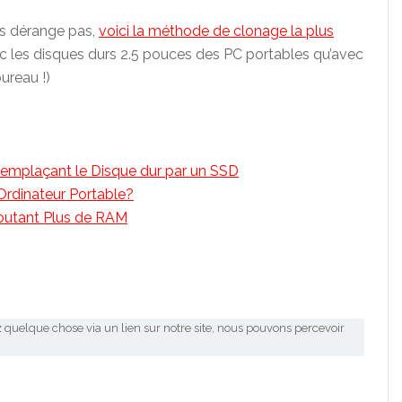
us dérange pas,
voici la méthode de clonage la plus
ec les disques durs 2.5 pouces des PC portables qu’avec
ureau !)
emplaçant le Disque dur par un SSD
rdinateur Portable?
outant Plus de RAM
 quelque chose via un lien sur notre site, nous pouvons percevoir