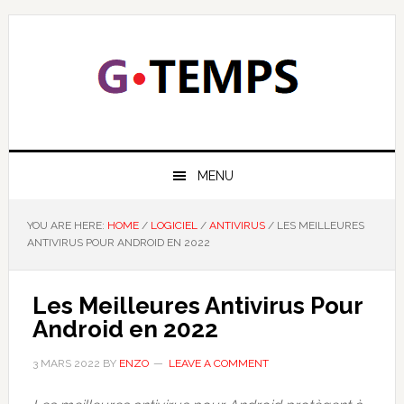
Skip
Skip
Skip
Skip
to
to
to
to
primary
main
primary
footer
navigation
content
sidebar
GTEMPS
NOUS EXPLIQUONS LA TECHNOLOGIE
MENU
YOU ARE HERE:
HOME
/
LOGICIEL
/
ANTIVIRUS
/
LES MEILLEURES
ANTIVIRUS POUR ANDROID EN 2022
Les Meilleures Antivirus Pour
Android en 2022
3 MARS 2022
BY
ENZO
LEAVE A COMMENT